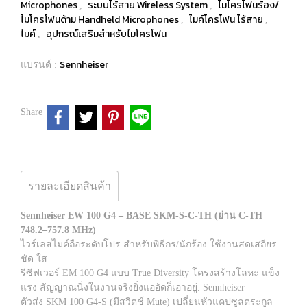
Microphones
ระบบไร้สาย Wireless System
ไมโครโฟนร้อง/
,
,
ไมโครโฟนด้าม Handheld Microphones
ไมค์โครโฟน ไร้สาย
,
,
ไมค์
อุปกรณ์เสริมสำหรับไมโครโฟน
,
Sennheiser
แบรนด์ :
Share
รายละเอียดสินค้า
Sennheiser EW 100 G4 – BASE SKM-S-C-TH (ย่าน C-TH
748.2–757.8 MHz)
ไวร์เลสไมค์ถือระดับโปร สำหรับพิธีกร/นักร้อง ใช้งานสดเสถียร
ชัด ใส
รีซีฟเวอร์ EM 100 G4 แบบ True Diversity โครงสร้างโลหะ แข็ง
แรง สัญญาณนิ่งในงานจริงยิ่งแออัดก็เอาอยู่. Sennheiser
ตัวส่ง SKM 100 G4-S (มีสวิตช์ Mute) เปลี่ยนหัวแคปซูลตระกูล