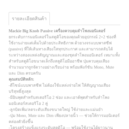
รายละเอียดสินค้า
Mackie Big Knob Passive เครื่องควบคุมลำโพงมอนิเตอร์
ยกระดับการมอนิเตอร์ในสตูดิโอของคุณด้วยอุปกรณ์ 2×2 ช่องที่
ใช้งานง่ายแต่เต็มไปด้วยประสิทธิภาพ ด้วยวงจรแบบพาสซีฟ
(passive) ที่ให้เส้นทางเสียงใสทุกประกาศ และสามารถสลับได้
ระหว่างสองแหล่งสัญญาณและสองชุดลำโพงมอนิเตอร์ เหมาะทั้ง
สำหรับสตูดิโอขนาดเล็กถึงสตูดิโอมืออาชีพ ปุ่มควบคุมเสียง
จำนวนมากถูกจัดวางอย่างเรียบง่าย พร้อมฟังก์ชัน Mono, Mute
และ Dim ครบครัน
คุณสมบัติหลัก:
-ดีไซน์แบบพาสซีฟ ไม่ต้องใช้แหล่งจ่ายไฟ ให้สัญญาณเสียง
บริสุทธิ์สูงสุด
-มีอินพุตสำหรับสเตอริโอ 2 ช่อง และเอาต์พุตสำหรับลำโพง
มอนิเตอร์สเตอริโอ 2 คู่
-ลูกบิดเพิ่ม/ลดระดับเสียงขนาดใหญ่ ใช้ง่ายและแม่นยำ
-ปุ่ม Mono, Mute และ Dim เพียงปลายนิ้ว — ช่วยให้การมอนิเตอร์
คล่องตัวยิ่งขึ้น
-โครงสร้างแข็งแรงระดับสตูดิโอ — พร้อมใช้งานได้ยาวนาน