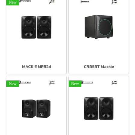
New
MACKIE MR524
CR8SBT Mackie
New
New