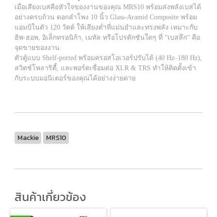
เมื่อเสียงเบสคือหัวใจของงานของคุณ MRS10 พร้อมส่งพลังเบสได้
อย่างครบถ้วน ดอกลำโพง 10 นิ้ว Glass-Aramid Composite พร้อม
แอมป์ในตัว 120 วัตต์ ให้เสียงต่ำที่แม่นยำและทรงพลัง เหมาะกับ
ฮิพ-ฮอพ, อิเล็กทรอนิก้า, เมทัล หรือโปรดักชันใดๆ ที่ “เบสลึก” คือ
จุดขายของงาน
ตัวตู้แบบ Shelf-ported พร้อมครอสโอเวอร์ปรับได้ (40 Hz–180 Hz),
สวิตช์โพลาริตี้, และพอร์ตเชื่อมต่อ XLR & TRS ทำให้ติดตั้งเข้า
กับระบบมอนิเตอร์ของคุณได้อย่างง่ายดาย
Mackie
MRS10
สินค้าเกี่ยวข้อง