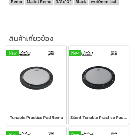
Remo
Mallet Remo
3/8x10"
Black
w/40mm-ball
สินค้าเกี่ยวข้อง
New
New
Tunable Practice Pad Remo
Silent Tunable Practice Pad Remo
New
New