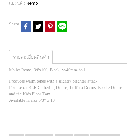
Remo
แบรนด์ :
Share
รายละเอียดสินค้า
Mallet Remo, 3/8x10", Black, w/40mm-ball
Produces warm tones with a slightly brighter attack
For use on Kids Gathering Drums, Buffalo Drums, Paddle Drums
and the Kids Floor Tom
Available in size 3/8" x 10"