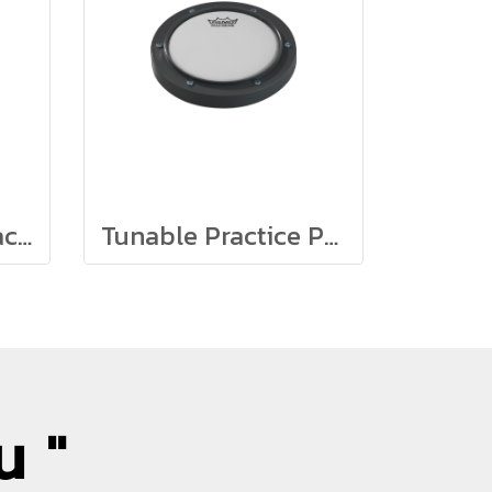
Silent Tunable Practice Pad Remo
Tunable Practice Pad Remo
น "