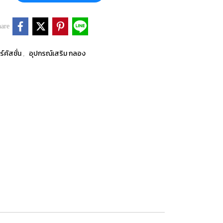
are
์คัสชั่น
อุปกรณ์เสริม กลอง
,