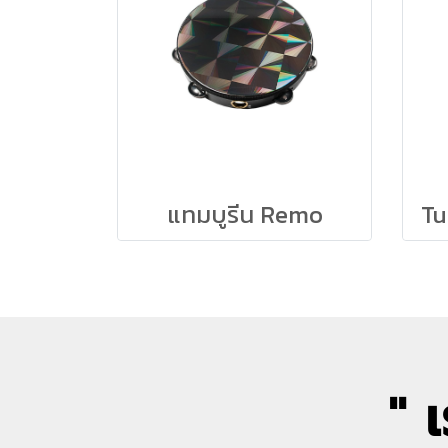
แทมบูรีน Remo
T
" 