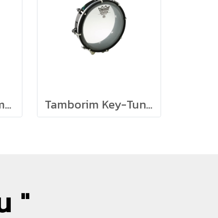
Tubano Drum Remo รุ่น 100 Series
Tamborim Key-Tuned Remo 3/4" x 6" Brasilian Samba Style
น "