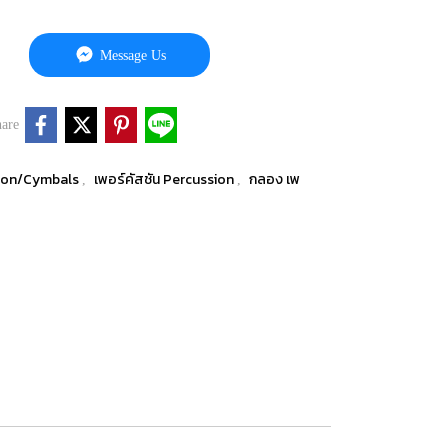
Message Us
are
sion/Cymbals
เพอร์คัสชัน Percussion
กลอง เพ
,
,