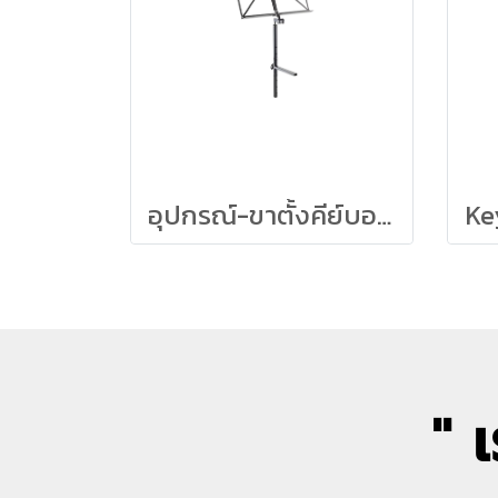
อุปกรณ์-ขาตั้งคีย์บอร์ด K&M (Omega) - Music Holder
" 