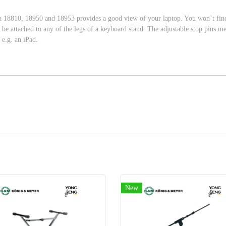
18810, 18950 and 18953 provides a good view of your laptop. You won’t find a 
n be attached to any of the legs of a keyboard stand. The adjustable stop pins m
 e.g. an iPad.
New