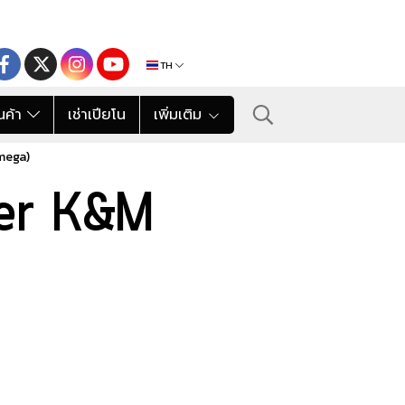
TH
นค้า
เช่าเปียโน
เพิ่มเติม
mega)
der K&M