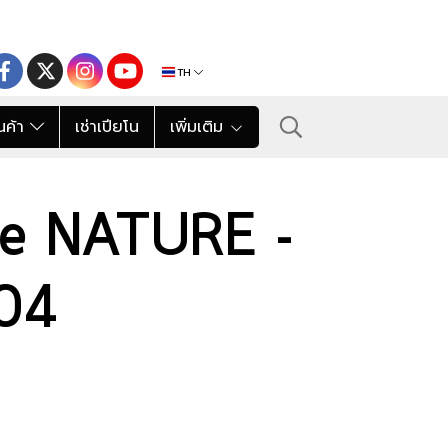
TH
นค้า
เช่าเปียโน
เพิ่มเติม
ne NATURE -
404