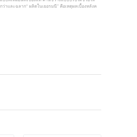
ือกว่าและฉลาก“ ผลิตในเยอรมนี” คือเหตุผลเบื้องหลังค