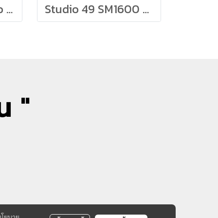
Studio 49 Soprano Xylophone Grillodur SXG1000
Studio 49 SM1600 Soprano Metallophone
น "
นโยบาย