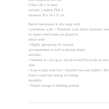
6 Bars (36 x 16 mm)
includes 2 mallets PKS 4
measures 38 x 34 x 11 cm
Barred instruments in alto range with
c-pentatonic scale. • Pentatonic scale allows harmonic sou
no matter which tones are played in
which order
• Highly appropriate for musical
accompaniment as well as playing simple
melodies
• Notation in c-d-e-g-a-c and do-re-misol-la-do on each
table
• Easy-to-play wide bars • Attached bars and mallets • Ba
Fabric-coated bar seating for lasting
durability
• Simple storage in standing position