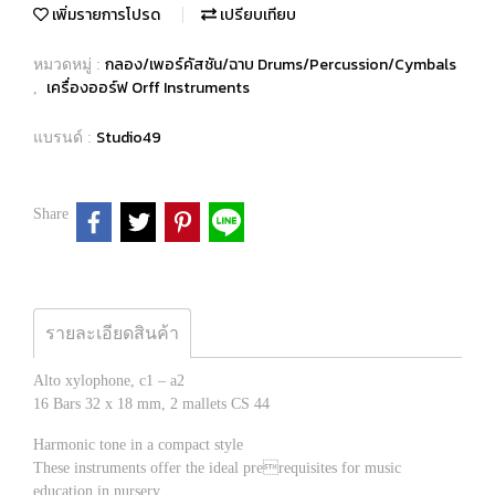
เพิ่มรายการโปรด
เปรียบเทียบ
กลอง/เพอร์คัสชัน/ฉาบ Drums/Percussion/Cymbals
หมวดหมู่ :
เครื่องออร์ฟ Orff Instruments
,
Studio49
แบรนด์ :
Share
รายละเอียดสินค้า
Alto xylophone, c1 – a2
16 Bars 32 x 18 mm, 2 mallets CS 44
Harmonic tone in a compact style
These instruments offer the ideal prerequisites for music
education in nursery