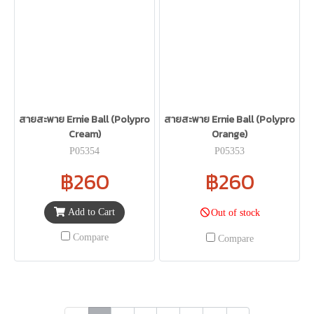
สายสะพาย Ernie Ball (Polypro
สายสะพาย Ernie Ball (Polypro
Cream)
Orange)
P05354
P05353
฿260
฿260
Add to Cart
Out of stock
Compare
Compare