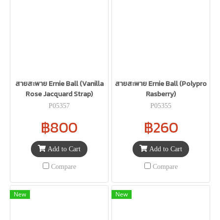
สายสะพาย Ernie Ball (Vanilla
สายสะพาย Ernie Ball (Polypro
Rose Jacquard Strap)
Rasberry)
P05357
P05355
฿800
฿260
Add to Cart
Add to Cart
Compare
Compare
New
New