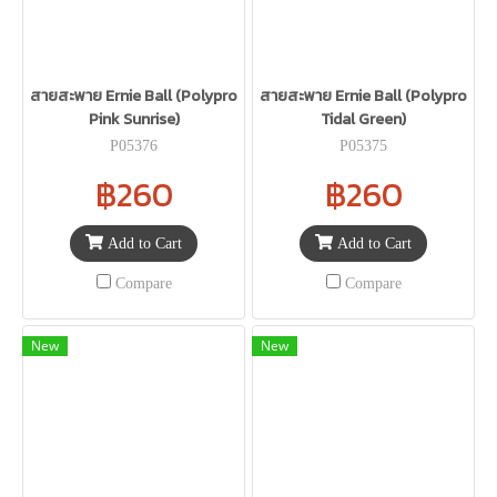
สายสะพาย Ernie Ball (Polypro
สายสะพาย Ernie Ball (Polypro
Pink Sunrise)
Tidal Green)
P05376
P05375
฿260
฿260
Add to Cart
Add to Cart
Compare
Compare
New
New