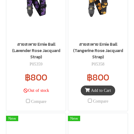
สายสะพาย Ernie Ball
สายสะพาย Ernie Ball
(Lavender Rose Jacquard
(Tangerine Rose Jacquard
Strap)
Strap)
P05359
P05358
฿800
฿800
Add to Cart
Out of stock
Compare
Compare
New
New