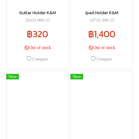
Guitar Holder K&M
Ipad Holder K&M
26433-000-55
19710-300-55
฿320
฿1,400
Out of stock
Out of stock
Compare
Compare
New
New