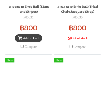
สายสะพาย Ernie Ball (Stars
สายสะพาย Ernie Ball (Tribal
and Stripes)
Chain Jacquard Strap)
P05631
P05630
฿800
฿800
Add to Cart
Out of stock
Compare
Compare
New
New