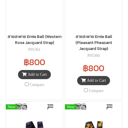
สายสะพาย Ernie Ball (Western
สายสะพาย Ernie Ball
Rose Jacquard Strap)
(Pleasant Pheasant
Jacquard Strap)
P05361
P05360
฿800
฿800
Add to Cart
Add to Cart
Compare
Compare
New
New