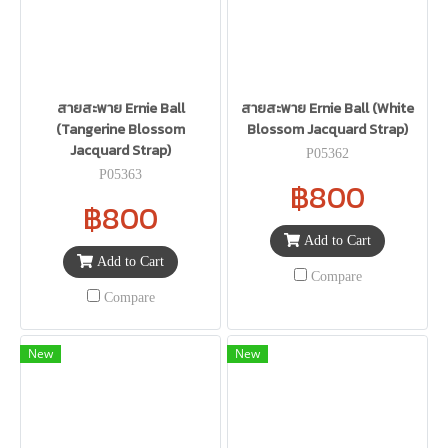
สายสะพาย Ernie Ball
สายสะพาย Ernie Ball (White
(Tangerine Blossom
Blossom Jacquard Strap)
Jacquard Strap)
P05362
P05363
฿800
฿800
Add to Cart
Add to Cart
Compare
Compare
New
New