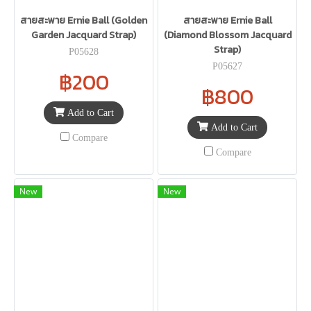
สายสะพาย Ernie Ball (Golden
สายสะพาย Ernie Ball
Garden Jacquard Strap)
(Diamond Blossom Jacquard
Strap)
P05628
P05627
฿200
฿800
Add to Cart
Add to Cart
Compare
Compare
New
New