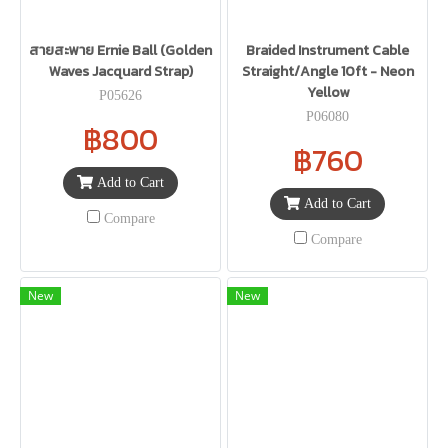
สายสะพาย Ernie Ball (Golden
Braided Instrument Cable
Waves Jacquard Strap)
Straight/Angle 10ft - Neon
Yellow
P05626
P06080
฿800
฿760
Add to Cart
Add to Cart
Compare
Compare
New
New