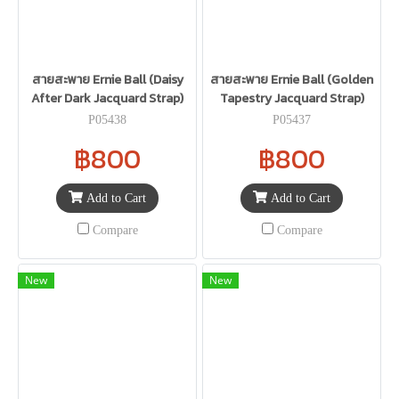
สายสะพาย Ernie Ball (Daisy
สายสะพาย Ernie Ball (Golden
After Dark Jacquard Strap)
Tapestry Jacquard Strap)
P05438
P05437
฿800
฿800
Add to Cart
Add to Cart
Compare
Compare
New
New