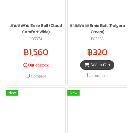
สายสะพาย Ernie Ball (Cloud
สายสะพาย Ernie Ball (Polypro
Comfort Wide)
Cream)
P05374
P05368
฿1,560
฿320
Add to Cart
Out of stock
Compare
Compare
New
New