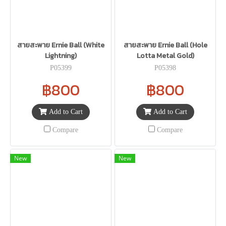
สายสะพาย Ernie Ball (White
สายสะพาย Ernie Ball (Hole
Lightning)
Lotta Metal Gold)
P05399
P05398
฿800
฿800
Add to Cart
Add to Cart
Compare
Compare
New
New