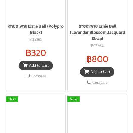
สายสะพาย Ernie Ball (Polypro
สายสะพาย Ernie Ball
Black)
(Lavender Blossom Jacquard
Strap)
P05365
P05364
฿320
฿800
Add to Cart
Add to Cart
Compare
Compare
New
New