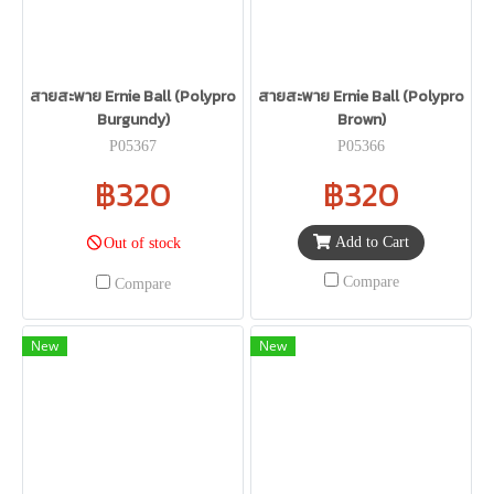
สายสะพาย Ernie Ball (Polypro
สายสะพาย Ernie Ball (Polypro
Burgundy)
Brown)
P05367
P05366
฿320
฿320
Add to Cart
Out of stock
Compare
Compare
New
New