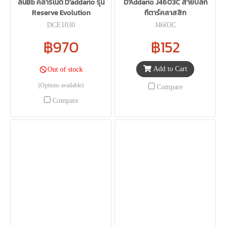
ลิ้นBb คลาริเน็ต D'addario รุ่น
D'Addario J4603C สายปลีก
Reserve Evolution
กีตาร์คลาสสิก
DCE1030
J4603C
฿970
฿152
Add to Cart
Out of stock
(Options available)
Compare
Compare