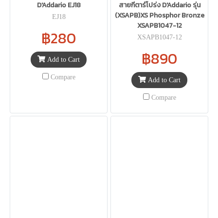
D'Addario EJ18
สายกีตาร์โปร่ง D'Addario รุ่น
(XSAPB)XS Phosphor Bronze
EJ18
XSAPB1047-12
฿280
XSAPB1047-12
฿890
Add to Cart
Compare
Add to Cart
Compare