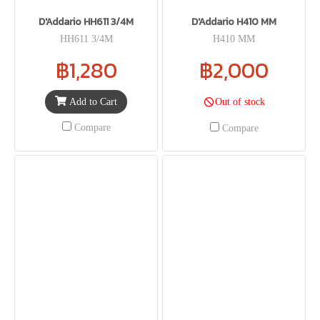
D'Addario HH611 3/4M
D'Addario H410 MM
HH611 3/4M
H410 MM
฿1,280
฿2,000
Add to Cart
Out of stock
Compare
Compare