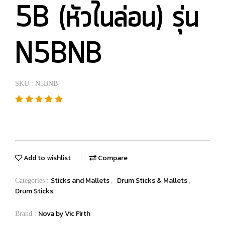
5B (หัวไนล่อน) รุ่น
N5BNB
SKU : N5BNB
Add to wishlist
Compare
Sticks and Mallets
Drum Sticks & Mallets
Categories :
,
,
Drum Sticks
Nova by Vic Firth
Brand :