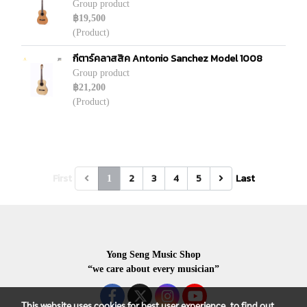
Group product
฿19,500
(Product)
กีตาร์คลาสสิค Antonio Sanchez Model 1008
Group product
฿21,200
(Product)
First
2
3
4
5
Last
1
Yong Seng Music Shop
“we care about every musician”
This website uses cookies for best user experience, to find out