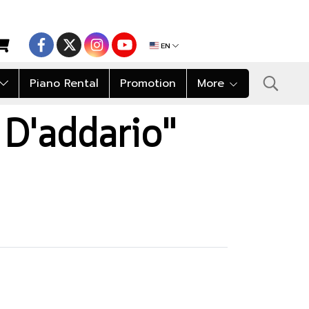
EN
Piano Rental
Promotion
More
ง D'addario"