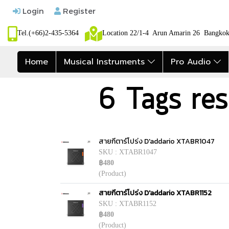
Login
Register
Tel.(+66)2-435-5364
Location 22/1-4 Arun Amarin 26 Bangk
Home
Musical Instruments
Pro Audio
6 Tags resu
สายกีตาร์โปร่ง D'addario XTABR1047
SKU : XTABR1047
฿480
(Product)
สายกีตาร์โปร่ง D'addario XTABR1152
SKU : XTABR1152
฿480
(Product)