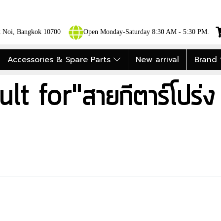
ok Noi, Bangkok 10700
Open Monday-Saturday 8:30 AM - 5:30 PM.
Accessories & Spare Parts
New arrival
Brand
lt for"สายกีตาร์โปร่