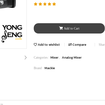
Add to Cart
Add to wishlist
Compare
Shar
Mixer
Analog Mixer
Categories :
,
Mackie
Brand :