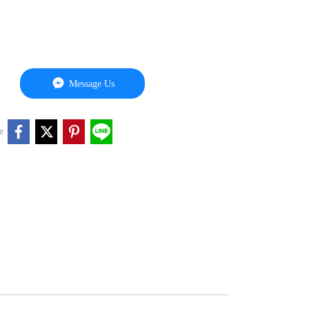
Message Us
e