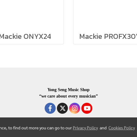
Mackie ONYX24
Mackie PROFX30
Yong Seng Music Shop
“we care about every musician”
ence, to find out more you can go to our
Privacy Policy
and
Cookies Policy
COPYRIGHR 2020 ALL RIGHTS RESERVED.