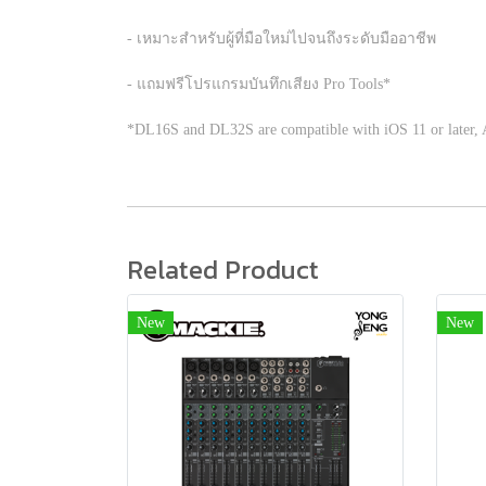
- เหมาะสำหรับผู้ที่มือใหม่ไปจนถึงระดับมืออาชีพ
- แถมฟรีโปรแกรมบันทึกเสียง Pro Tools*
*DL16S and DL32S are compatible with iOS 11 or later, A
Related Product
New
New