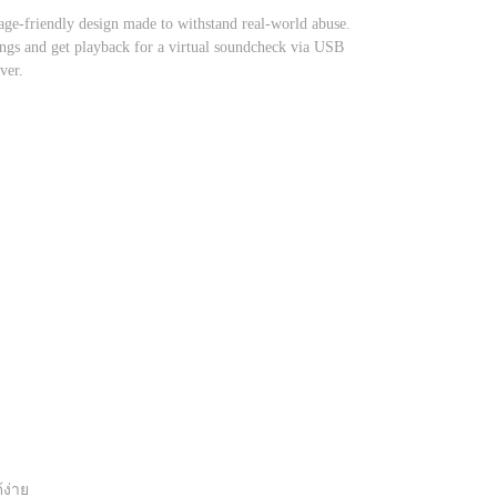
-friendly design made to withstand real-world abuse.
ings and get playback for a virtual soundcheck via USB
ver.
ง่าย