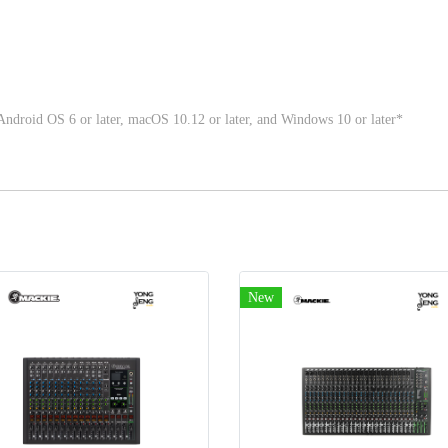
ndroid OS 6 or later, macOS 10.12 or later, and Windows 10 or later*
New