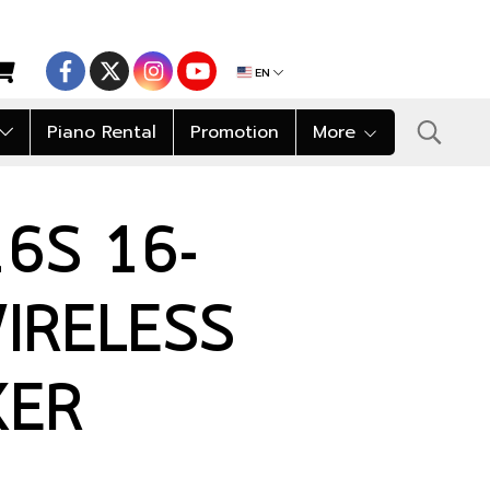
EN
Piano Rental
Promotion
More
6S 16-
IRELESS
XER