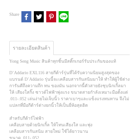
Share
รายละเอียดสินค้า
Yong Seng Music สินค้าทุกชิ้นมีสติ๊กเกอร์รับประกันของแท้
D’Addario EXL116 สายกีต้าร์รุ่นที่ได้รับความนิยมสูงสุดของ
แบรนด์ D’Addario รุ่นนี้จะเคลือบสารกันสนิมมาให้ ทำให้ผู้ใช้ต่าง
การันตีถึงความถึก ทน ของมัน นอกจากนี้ตัวสายยังชุบนิกเกิ้ลมา
ให้ เสียงใสกิ๊ง ซาวด์ไฟฟ้าพุ่งแรง ขนาดสายกำลังเหมาะมือตั้งแต่
.011-.052 เล่นง่ายไม่เจ็บนิ้ว ราคาเบาๆและแข็งแรงทนทาน จึงไม่
แปลกที่มือกีต้าร์ต่างยกนิ้วให้เป็นยี่ห้อสุดฮิต
สำหรับกีต้าร์ไฟฟ้า
เคลือบสายด้วยนิกเกิ้ล ให้โทนเสียงใส และพุ่ง
เคลือบสารกันสนิม สายใหม่ ใช้ได้ยาวนาน
ขนาด .011-.052