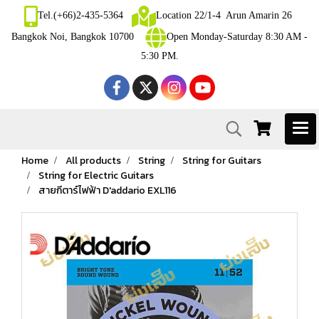
Tel.(+66)2-435-5364
Location 22/1-4 Arun Amarin 26
Bangkok Noi, Bangkok 10700
Open Monday-Saturday 8:30 AM -
5:30 PM.
Home
All products
String
String for Guitars
String for Electric Guitars
สายกีตาร์ไฟฟ้า D'addario EXL116