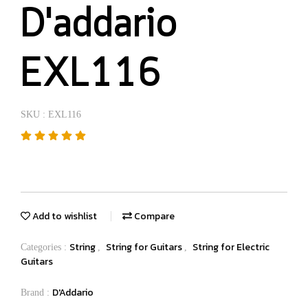
D'addario
EXL116
SKU : EXL116
Add to wishlist
Compare
String
String for Guitars
String for Electric
Categories :
,
,
Guitars
D'Addario
Brand :