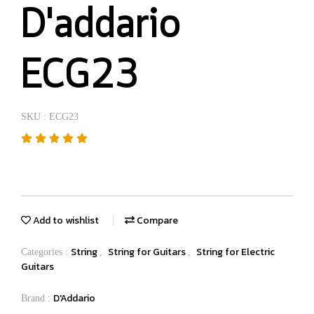
D'addario
ECG23
SKU : ECG23
Add to wishlist
Compare
String
String for Guitars
String for Electric
Categories :
,
,
Guitars
D'Addario
Brand :