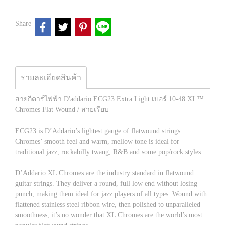
Share
รายละเอียดสินค้า
สายกีตาร์ไฟฟ้า D'addario ECG23 Extra Light เบอร์ 10-48 XL™
Chromes Flat Wound / สายเรียบ
ECG23 is D’Addario’s lightest gauge of flatwound strings.
Chromes’ smooth feel and warm, mellow tone is ideal for
traditional jazz, rockabilly twang, R&B and some pop/rock styles.
D’Addario XL Chromes are the industry standard in flatwound
guitar strings. They deliver a round, full low end without losing
punch, making them ideal for jazz players of all types. Wound with
flattened stainless steel ribbon wire, then polished to unparalleled
smoothness, it’s no wonder that XL Chromes are the world’s most