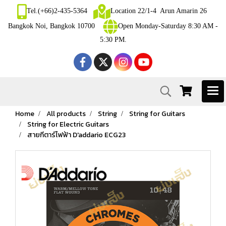
Tel.(+66)2-435-5364
Location 22/1-4 Arun Amarin 26
Bangkok Noi, Bangkok 10700
Open Monday-Saturday 8:30 AM -
5:30 PM.
Home
All products
String
String for Guitars
String for Electric Guitars
สายกีตาร์ไฟฟ้า D'addario ECG23