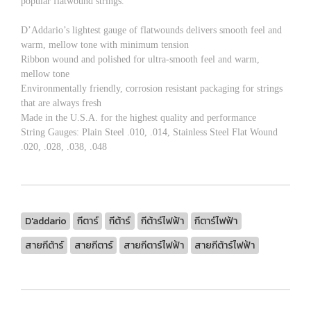
popular flatwound strings.
D’Addario’s lightest gauge of flatwounds delivers smooth feel and
warm, mellow tone with minimum tension
Ribbon wound and polished for ultra-smooth feel and warm,
mellow tone
Environmentally friendly, corrosion resistant packaging for strings
that are always fresh
Made in the U.S.A. for the highest quality and performance
String Gauges: Plain Steel .010, .014, Stainless Steel Flat Wound
.020, .028, .038, .048
D'addario
กีตาร์
กีต้าร์
กีต้าร์ไฟฟ้า
กีตาร์ไฟฟ้า
สายกีต้าร์
สายกีตาร์
สายกีตาร์ไฟฟ้า
สายกีต้าร์ไฟฟ้า