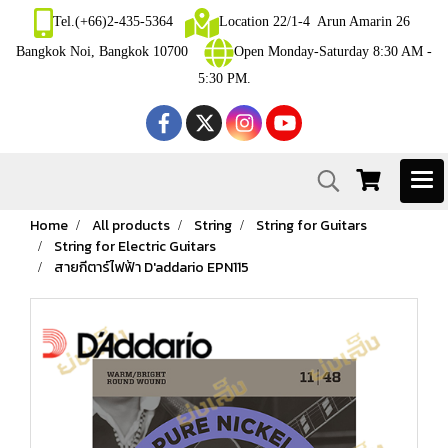
Tel.(+66)2-435-5364
Location 22/1-4 Arun Amarin 26
Bangkok Noi, Bangkok 10700
Open Monday-Saturday 8:30 AM -
5:30 PM.
Home
All products
String
String for Guitars
String for Electric Guitars
สายกีตาร์ไฟฟ้า D'addario EPN115