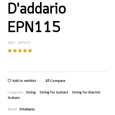
D'addario
EPN115
SKU : EPN115
Add to wishlist
Compare
String
String for Guitars
String for Electric
Categories :
,
,
Guitars
D'Addario
Brand :