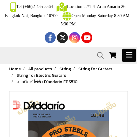
Tel.(+66)2-435-5364
Location 22/1-4 Arun Amarin 26
Bangkok Noi, Bangkok 10700
Open Monday-Saturday 8:30 AM -
5:30 PM.
Home
All products
String
String for Guitars
String for Electric Guitars
สายกีตาร์ไฟฟ้า D'addario EPS510