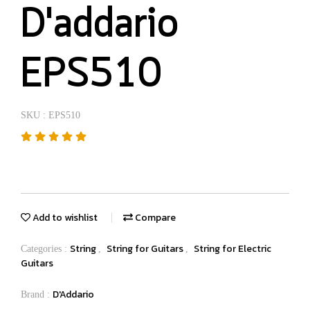
D'addario
EPS510
SKU : EPS510
Add to wishlist
Compare
String
String for Guitars
String for Electric
Categories :
,
,
Guitars
D'Addario
Brand :