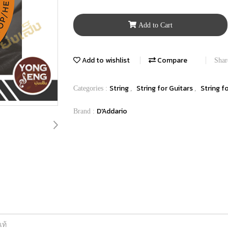
Add to Cart
Add to wishlist
Compare
Shar
String
String for Guitars
String fo
Categories :
,
,
D'Addario
Brand :
แท้