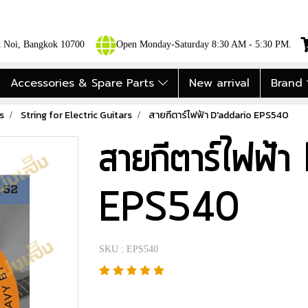
ok Noi, Bangkok 10700
Open Monday-Saturday 8:30 AM - 5:30 PM.
Accessories & Spare Parts
New arrival
Brand
s
String for Electric Guitars
สายกีตาร์ไฟฟ้า D'addario EPS540
สายกีตาร์ไฟฟ้
EPS540
SKU : EPS540