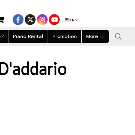
EN
Piano Rental
Promotion
More
า D'addario