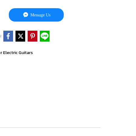
Message Us
e
r Electric Guitars